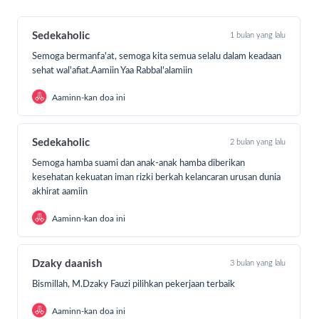
banyak orang yang tidak mampu berjuang sendirian.
Sedekah rutin Sedekaholic menjadi napas bagi
keberlangsungan layanan SR sepanjang tahun, karena ia
Sedekaholic
1 bulan yang lalu
menopang:
Semoga bermanfa'at, semoga kita semua selalu dalam keadaan
Operasional ambulans pengantar pasien berobat
sehat wal'afiat.Aamiin Yaa Rabbal'alamiin
Rumah singgah sebagai tempat pulang sementara
Aaminn-kan doa ini
Santunan bagi pasien dhuafa yang tengah berjuang
Sedekaholic
2 bulan yang lalu
Dukungan operasional agar SR dapat terus hadir
tanpa henti
Semoga hamba suami dan anak-anak hamba diberikan
kesehatan kekuatan iman rizki berkah kelancaran urusan dunia
Satu sedekah yang terus mengalir, insyaAllah menjadi
akhirat aamiin
sebab banyak nyawa bisa bertahan dan banyak keluarga
kembali memiliki harapan.
Aaminn-kan doa ini
Mari mulai tahun ini dengan langkah yang bermakna.
Klik
tombol “Donasi Sekarang” dan rutinkan sedekah
Dzaky daanish
3 bulan yang lalu
kebaikan Sedekaholic hari ini
, agar SR bisa terus
Bismillah, M.Dzaky Fauzi pilihkan pekerjaan terbaik
membersamai perjuangan mereka, setiap hari, sepanjang
tahun.
Aaminn-kan doa ini