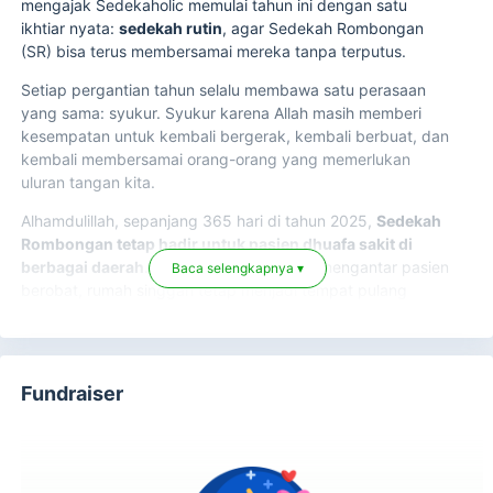
mengajak Sedekaholic memulai tahun ini dengan satu
ikhtiar nyata:
sedekah rutin
, agar Sedekah Rombongan
(SR) bisa terus membersamai mereka tanpa terputus.
Setiap pergantian tahun selalu membawa satu perasaan
yang sama: syukur. Syukur karena Allah masih memberi
kesempatan untuk kembali bergerak, kembali berbuat, dan
kembali membersamai orang-orang yang memerlukan
uluran tangan kita.
Alhamdulillah, sepanjang 365 hari di tahun 2025,
Sedekah
Rombongan tetap hadir untuk pasien dhuafa sakit di
berbagai daerah
. Ambulans terus melaju mengantar pasien
Baca selengkapnya ▾
berobat, rumah singgah tetap menjadi tempat pulang
sementara, santunan tersalurkan, dan pendampingan tidak
pernah berhenti di tengah jalan.
Fundraiser