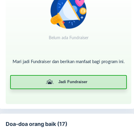
Belum ada Fundraiser
Mari jadi Fundraiser dan berikan manfaat bagi program ini.
Para pejuang sembuh...
Jadi Fundraiser
Semua itu terjadi karena Allah menitipkan hati-hati baik
seperti Sedekaholic —yang setia membantu, mendukung,
dan menolong sesama. Namun, meski kalender berganti,
kebutuhan para pasien tidak pernah berhenti.
MasyaAllah, jika Allah izinkan, SR ingin terus melangkah
Doa-doa orang baik (17)
memasuki 2026 dengan misi yang sama:
menolong lebih