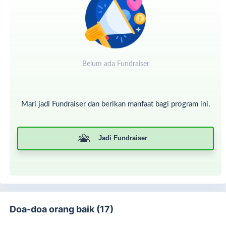
Belum ada Fundraiser
Mari jadi Fundraiser dan berikan manfaat bagi program ini.
Para pejuang sembuh...
Jadi Fundraiser
Semua itu terjadi karena Allah menitipkan hati-hati baik
seperti Sedekaholic —yang setia membantu, mendukung,
dan menolong sesama. Namun, meski kalender berganti,
kebutuhan para pasien tidak pernah berhenti.
MasyaAllah, jika Allah izinkan, SR ingin terus melangkah
Doa-doa orang baik (17)
memasuki 2026 dengan misi yang sama:
menolong lebih