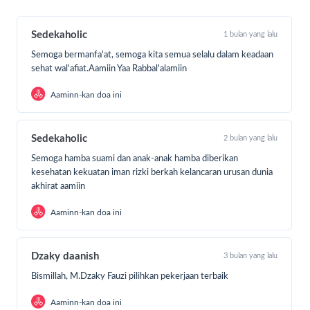
banyak orang yang tidak mampu berjuang sendirian.
Sedekah rutin Sedekaholic menjadi napas bagi
keberlangsungan layanan SR sepanjang tahun, karena ia
Sedekaholic
1 bulan yang lalu
menopang:
Semoga bermanfa'at, semoga kita semua selalu dalam keadaan
Operasional ambulans pengantar pasien berobat
sehat wal'afiat.Aamiin Yaa Rabbal'alamiin
Rumah singgah sebagai tempat pulang sementara
Aaminn-kan doa ini
Santunan bagi pasien dhuafa yang tengah berjuang
Sedekaholic
2 bulan yang lalu
Dukungan operasional agar SR dapat terus hadir
tanpa henti
Semoga hamba suami dan anak-anak hamba diberikan
kesehatan kekuatan iman rizki berkah kelancaran urusan dunia
Satu sedekah yang terus mengalir, insyaAllah menjadi
akhirat aamiin
sebab banyak nyawa bisa bertahan dan banyak keluarga
kembali memiliki harapan.
Aaminn-kan doa ini
Mari mulai tahun ini dengan langkah yang bermakna.
Klik
tombol “Donasi Sekarang” dan rutinkan sedekah
Dzaky daanish
3 bulan yang lalu
kebaikan Sedekaholic hari ini
, agar SR bisa terus
Bismillah, M.Dzaky Fauzi pilihkan pekerjaan terbaik
membersamai perjuangan mereka, setiap hari, sepanjang
tahun.
Aaminn-kan doa ini