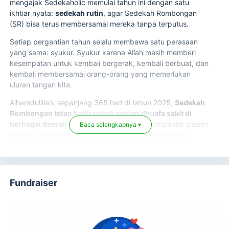
mengajak Sedekaholic memulai tahun ini dengan satu
ikhtiar nyata:
sedekah rutin
, agar Sedekah Rombongan
(SR) bisa terus membersamai mereka tanpa terputus.
Setiap pergantian tahun selalu membawa satu perasaan
yang sama: syukur. Syukur karena Allah masih memberi
kesempatan untuk kembali bergerak, kembali berbuat, dan
kembali membersamai orang-orang yang memerlukan
uluran tangan kita.
Alhamdulillah, sepanjang 365 hari di tahun 2025,
Sedekah
Rombongan tetap hadir untuk pasien dhuafa sakit di
berbagai daerah
. Ambulans terus melaju mengantar pasien
Baca selengkapnya ▾
berobat, rumah singgah tetap menjadi tempat pulang
sementara, santunan tersalurkan, dan pendampingan tidak
pernah berhenti di tengah jalan.
Fundraiser