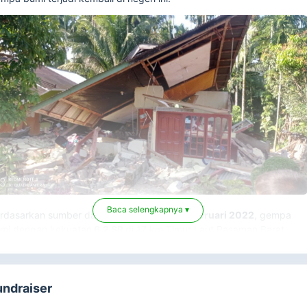
Baca selengkapnya ▾
rdasarkan sumber dari BMKG,
Jum'at, 25 Februari 2022
, gempa
mi dengan kekuatan
6.2 SR
di 17 km Timur Laut Pasaman Barat,
matera Barat pada pukul 08:39:29 WIB.
merintah setempat menginformasikan, wilayah
Talu, Kajai, dan
mpang Tigo Nagari
menjadi tiga lokasi yang paling parah
undraiser
rdampak gempa.