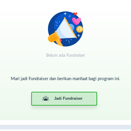
Belum ada Fundraiser
kutip dari Detik.com (26/02),
jumlah korban jiwa kini menjadi 8
Mari jadi Fundraiser dan berikan manfaat bagi program ini.
ang, luka berat 10 orang, dan luka ringan 76 orang. Selain itu,
banyak 6.002 korban mengungsi.
BD Kabupaten Pasaman Barat mencatat 5.000 warga mengungsi di
Jadi Fundraiser
 titik di Kecamatan Talamau, Pasaman, dan Kinali. Dan 1.000 orang
ngungsi di Kabupaten Pasaman.
mpa tersebut juga berdampak pada kerusakan bangunan. Sumber
ri CNN Indonesia (26/02),
total kerusakan yang dipicu gempa