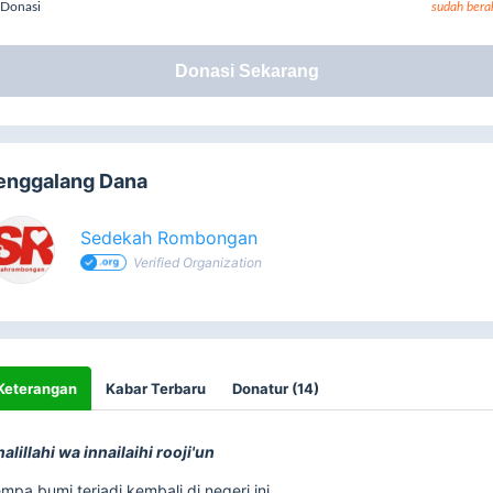
Donasi
sudah bera
Donasi Sekarang
enggalang Dana
Sedekah Rombongan
Verified Organization
Keterangan
Kabar Terbaru
Donatur (14)
nalillahi wa innailaihi rooji'un
mpa bumi terjadi kembali di negeri ini.