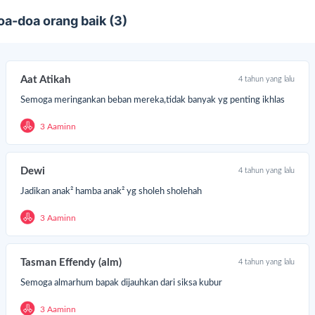
tara lain rumah rusak berat sebanyak 103 unit, rusak sedang
oa-doa orang baik (3)
banyak 5 unit, dan rusak ringan sebanyak 17 unit.
Aat Atikah
4 tahun yang lalu
Semoga meringankan beban mereka,tidak banyak yg penting ikhlas
3 Aaminn
Dewi
4 tahun yang lalu
Jadikan anak² hamba anak² yg sholeh sholehah
3 Aaminn
dekaholic, mari doakan bagi saudara kita yang terdampak. Kirimkan
ntuan kemanusiaan dengan cara:
Tasman Effendy (alm)
4 tahun yang lalu
Klik tombol “
DONASI SEKARANG
”
Semoga almarhum bapak dijauhkan dari siksa kubur
Masukkan nominal donasi
Pilih metode pembayaran GO-PAY, OVO, SHOPEEPAY, LinkAja,
3 Aaminn