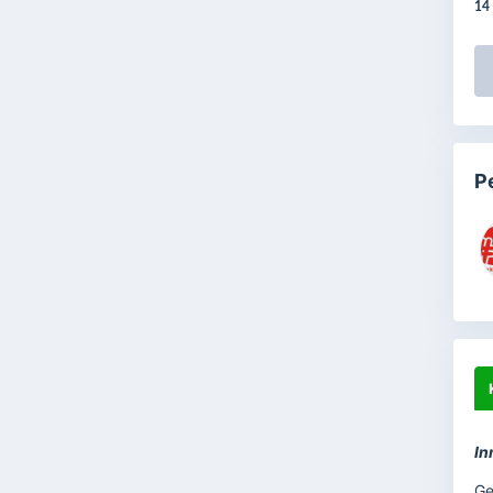
14
P
In
Ge