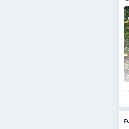
Be
bu
Su
Pe
Si
F
te