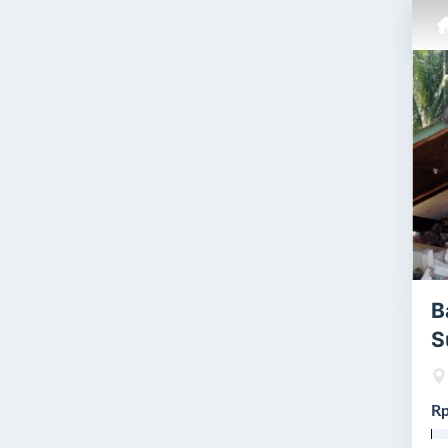
B
S
Rp