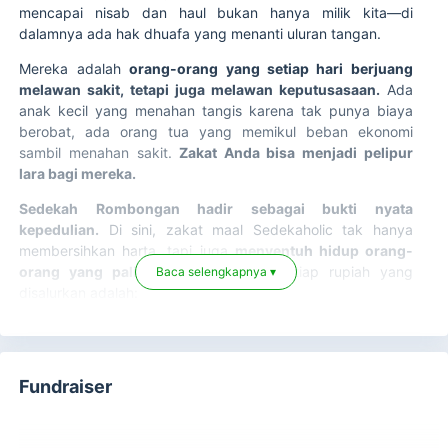
mencapai nisab dan haul bukan hanya milik kita—di
dalamnya ada hak dhuafa yang menanti uluran tangan.
Mereka adalah
orang-orang yang setiap hari berjuang
melawan sakit, tetapi juga melawan keputusasaan.
Ada
anak kecil yang menahan tangis karena tak punya biaya
berobat, ada orang tua yang memikul beban ekonomi
sambil menahan sakit.
Zakat Anda bisa menjadi pelipur
lara bagi mereka.
Sedekah Rombongan hadir sebagai bukti nyata
kepedulian.
Di sini, zakat maal Sedekaholic tak hanya
membersihkan harta, tapi juga
menyentuh hidup orang-
orang yang paling membutuhkan.
Setiap rupiah yang
Baca selengkapnya ▾
disalurkan adalah:
Senyum
bagi anak yang akhirnya bisa berobat,
Napas lega
bagi orang tua yang tak lagi
kebingungan,
Fundraiser
Harapan baru
bagi keluarga yang hampir menyerah.
Allah berfirman: