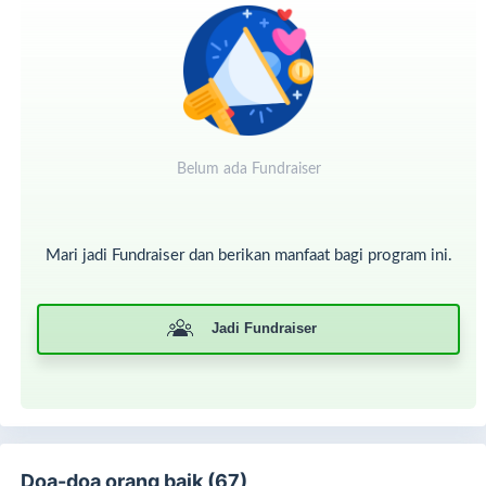
"Ambillah zakat dari sebagian harta mereka, dengan zakat
itu kamu membersihkan dan menyucikan mereka."
(QS. At-
Taubah: 103)
Zakat Anda adalah doa yang diaminkan oleh air mata
kebahagiaan mereka.
Mari tunaikan zakat dengan hati.
Belum ada Fundraiser
Klik
BERDONASI SEKARANG
dan jadilah
malaikat bagi
mereka yang sedang berjuang.
"Barangsiapa menghilangkan kesusahan seorang mukmin
Mari jadi Fundraiser dan berikan manfaat bagi program ini.
di dunia, Allah akan menghilangkan kesusahannya di
akhirat."
(HR. Muslim)
Jadilah jawaban dari doa-doa mereka.
Jadi Fundraiser
💛
Doa-doa orang baik (67)