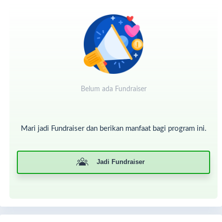
Di tengah perjuangannya melawan tumor paru-paru, Allah
juga menitipkan amanah yang begitu berharga kepada
Silvia. Ia tengah mengandung buah hati yang dinantikan
kehadirannya. Dengan kondisi tubuh yang terus menurun,
ia tetap berusaha menjaga calon buah hatinya sebaik
mungkin. Alhamdulillah,
Silvia berhasil melahirkan bayinya
meski dalam usia kehamilan yang belum genap sembilan
bulan.
Sang bayi lahir dengan selamat dan dalam kondisi
sehat.
Belum ada Fundraiser
Mari jadi Fundraiser dan berikan manfaat bagi program ini.
Jadi Fundraiser