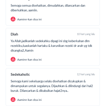
Pilih metode pembayaran GO-PAY, OVO, SHOPEEPAY,
LinkAja, DANA, atau Transfer Bank dan transfer ke
Semoga semua disehatkan, dimudahkan, dilancarkan dan
nomor rekening tertera
diberkahkan, aamiin.
Tak hanya mendoakan dan berdonasi, Sedekaholic juga
Aaminn-kan doa ini
dapat membagikan galangan dana ini agar lebih banyak
orang membantu dhuafa sakit dalam menjemput
kesembuhannya.
Diah
10 hari yang lalu
Ya Allah,jadikanlah sedekahku dipagi ini sbg keberkahan dlm
Terima kasih, Sedekaholic!
rezekiku,luaskanlah hartaku & karunikan rezeki dr arah yg tdk
Disclaimer:
disangka2,Aamin
Donasi yang terkumpul akan digunakan untuk membantu
Aaminn-kan doa ini
pengobatan Silvia, pasien dampingan SR lain yang
membutuhkan, serta membantu operasional pergerakan
Sedekah Rombongan dalam mendampingi dhuafa sakit
.
Sedekaholic
12 hari yang lalu
Semoga kami sekeluarga selalu disehatkan dicukupkan &
dimampukan untuk segalanya. Dijauhkan & dilindungi dari hal2
buruk. Dilancarkan & dikabulkan hajat2nya..
Aaminn-kan doa ini