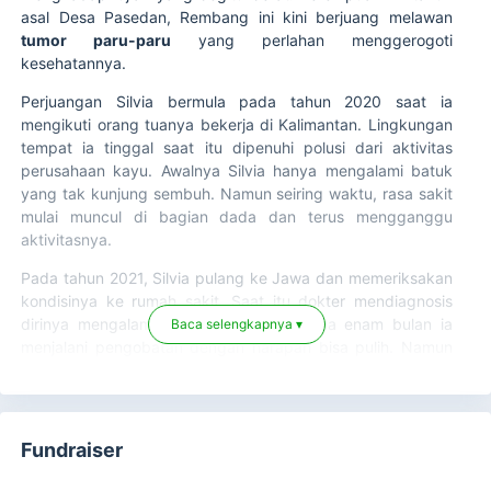
asal Desa Pasedan, Rembang ini kini berjuang melawan
tumor paru-paru
yang perlahan menggerogoti
kesehatannya.
Perjuangan Silvia bermula pada tahun 2020 saat ia
mengikuti orang tuanya bekerja di Kalimantan. Lingkungan
tempat ia tinggal saat itu dipenuhi polusi dari aktivitas
perusahaan kayu. Awalnya Silvia hanya mengalami batuk
yang tak kunjung sembuh. Namun seiring waktu, rasa sakit
mulai muncul di bagian dada dan terus mengganggu
aktivitasnya.
Pada tahun 2021, Silvia pulang ke Jawa dan memeriksakan
kondisinya ke rumah sakit. Saat itu dokter mendiagnosis
dirinya mengalami flek paru-paru. Selama enam bulan ia
Baca selengkapnya ▾
menjalani pengobatan dengan harapan bisa pulih. Namun
rasa sakit yang dirasakannya tidak pernah benar-benar
hilang. Hingga pada September 2025, hasil pemeriksaan
lanjutan membawa kabar yang jauh lebih berat. Silvia
didiagnosis menderita tumor paru-paru dan harus menjalani
Fundraiser
pengobatan lanjutan di RS Dr. Moewardi Solo.