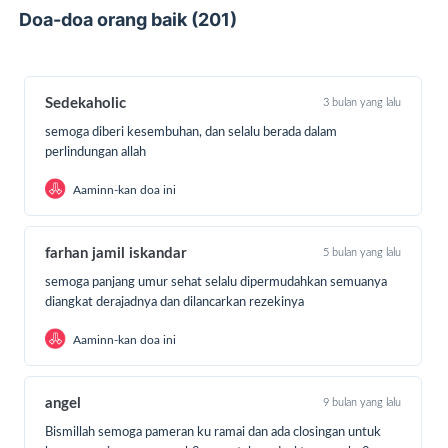
Doa-doa orang baik (201)
Sedekaholic
3 bulan yang lalu
semoga diberi kesembuhan, dan selalu berada dalam
perlindungan allah
Aaminn-kan doa ini
farhan jamil iskandar
5 bulan yang lalu
semoga panjang umur sehat selalu dipermudahkan semuanya
diangkat derajadnya dan dilancarkan rezekinya
Aaminn-kan doa ini
Rafli singgah di rumah singgah SR Surabaya
angel
9 bulan yang lalu
Kini
kondisi Rafli terus membaik, ia tak lagi merasa
Bismillah semoga pameran ku ramai dan ada closingan untuk
pusing, tak pernah merasa sesak dan kejang-kejang,