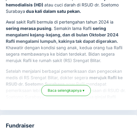
hemodialisis (HD)
atau cuci darah di RSUD dr. Soetomo
Surabaya
dua kali dalam satu pekan.
Awal sakit Rafli bermula di pertengahan tahun 2024 ia
sering merasa pusing
. Semakin lama Rafli
sering
mengalami kejang-kejang, dan di bulan Oktober 2024
Rafli mengalami lumpuh, kakinya tak dapat digerakan.
Khawatir dengan kondisi sang anak, kedua orang tua Rafli
segera membawanya ke bidan terdekat. Bidan segera
merujuk Rafli ke rumah sakit (RS) Srengat Blitar.
Setelah menjalani berbagai pemeriksaan dan pengecekan
medis di RS Srengat Blitar, dokter segera
merujuk Rafli ke
RSUD dr. Soetomo Surabaya
agar Rafli mendapat
pemeriksaan lebih lanjut. Dari hasil pemeriksaan di RSUD dr.
Baca selengkapnya ▾
Soetomo Surabaya, diketahui bahwa
kedua ginjal Rafli
mengecil.
Salah satu faktornya adalah karena
sering
mengkonsumsi makanan cepat saji.
Dokter menyarankan agar Rafli
menjalani hemodialisis
Fundraiser
(HD) atau cuci darah 2 kali dalam satu pekan, dan rutin
kontrol setiap bulan.
Hal ini cukup berat bagi keluarga,