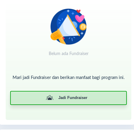
untuk bolak balik Blitar - Surabaya setiap pekan tentu
membutuhkan biaya yang tidak sedikit. Sedangkan
ekonomi keluarga Rafli tidaklah baik.
Ibunda Raffi yang
berjualan di kantin sekolah
terpaksa tidak dapat bekerja
karena harus merawat putranya yang sedang sakit. Dan
ayahnya bekerja serabutan dengan penghasilan tak
menentu.
Alhamdulillah Rafli dipertemukan dengan Sedekah
Belum ada Fundraiser
Rombongan, ia dapat rutin hemodialisa 2 kali dalam satu
pekan di RSUD dr. Soetomo diantar jemput menggunakan
MTRS secara gratis. Karena jadwal hemodialisa Rafli yang
cukup padat, kini Rafli juga tinggal di RSSR Surabaya.
Mari jadi Fundraiser dan berikan manfaat bagi program ini.
Jadi Fundraiser