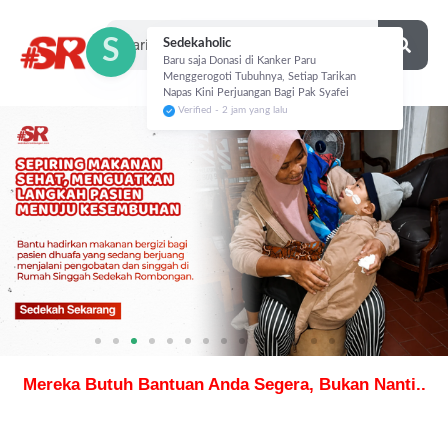
S
Sedekaholic
Baru saja Donasi di Kanker Paru
Menggerogoti Tubuhnya, Setiap Tarikan
Napas Kini Perjuangan Bagi Pak Syafei
Verified - 2 jam yang lalu
Mereka Butuh Bantuan Anda Segera, Bukan Nanti..