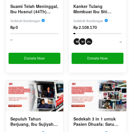
Suami Telah Meninggal,
Kanker Tulang
Ibu Husnul (44Th)
Membuat Ibu Siti
Berjuang Melawan
Rochani (51th) Tak Bisa
Kanker Serviks
Berjalan, Kini
Sedekah Rombongan
Sedekah Rombongan
Sendirian
Penyakitnya Menyebar
Rp 0
Rp 2.108.170
ke Payudara
∞
∞
N
H
21+
Donate Now
Donate Now
Sepuluh Tahun
Sedekah 3 in 1 untuk
Berjuang, Ibu Sujiyah
Pasien Dhuafa: Satu
Masih Terus Melawan
Sedekah, Tiga Ikhtiar