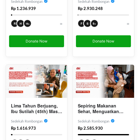
Kanker Serviks
Kesembuhan
Sedekah Rombongan
Sedekah Rombongan
Rp 1.236.939
Rp 2.930.248
∞
∞
R
H
F
S
6+
19+
Donate Now
Donate Now
Sepiring Makanan
Lima Tahun Berjuang,
Sehat, Menguatkan
Ibu Sutilah (45th) Masih
Langkah Pasien
Terus Melawan Kanker
Menuju Kesembuhan
Serviks
Sedekah Rombongan
Sedekah Rombongan
Rp 2.585.930
Rp 1.616.973