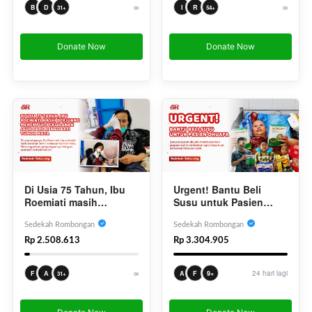
∞
∞
I
R
B
D
54+
31+
Donate Now
Donate Now
Di Usia 75 Tahun, Ibu
Urgent! Bantu Beli
Roemiati masih
Susu untuk Pasien
Berjuang Menempuh
Dhuafa
Perjalanan Jauh Demi
Sedekah Rombongan
Sedekah Rombongan
Mengobati Tumor Mata
Rp 2.508.613
Rp 3.304.905
∞
24 hari lagi
F
A
A
F
9+
31+