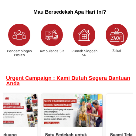
Mau Bersedekah Apa Hari Ini?
Zakat
Pendampingan
Ambulance SR
Rumah Singgah
Pasien
SR
Urgent Campaign : Kami Butuh Segera Bantuan
Anda
Suami Telah Meninggal,
Sedekah 3 in 1 untuk