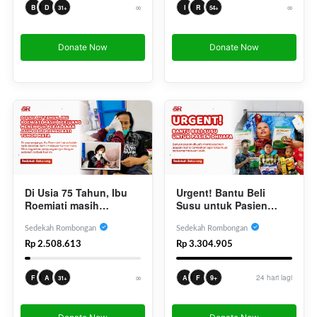
∞
∞
I
R
B
D
54+
31+
Donate Now
Donate Now
Di Usia 75 Tahun, Ibu
Urgent! Bantu Beli
Roemiati masih
Susu untuk Pasien
Berjuang Menempuh
Dhuafa
Perjalanan Jauh Demi
Sedekah Rombongan
Sedekah Rombongan
Mengobati Tumor Mata
Rp 2.508.613
Rp 3.304.905
∞
24 hari lagi
F
A
A
F
9+
31+