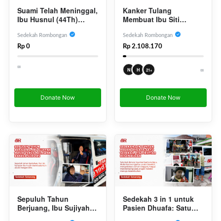
Suami Telah Meninggal,
Kanker Tulang
Ibu Husnul (44Th)
Membuat Ibu Siti
Berjuang Melawan
Rochani (51th) Tak Bisa
Kanker Serviks
Berjalan, Kini
Sedekah Rombongan
Sedekah Rombongan
Sendirian
Penyakitnya Menyebar
Rp 0
Rp 2.108.170
ke Payudara
∞
∞
N
H
21+
Donate Now
Donate Now
Sepuluh Tahun
Sedekah 3 in 1 untuk
Berjuang, Ibu Sujiyah
Pasien Dhuafa: Satu
Masih Terus Melawan
Sedekah, Tiga Ikhtiar