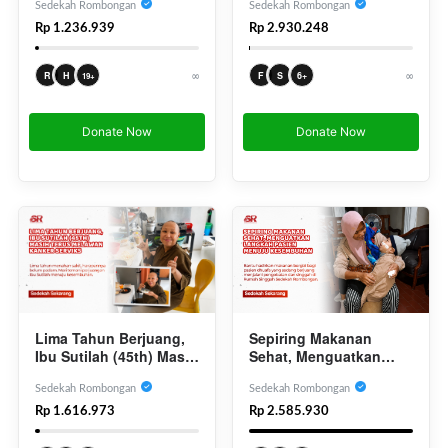
Kanker Serviks
Kesembuhan
Sedekah Rombongan
Sedekah Rombongan
Rp 1.236.939
Rp 2.930.248
∞
∞
R
H
F
S
6+
19+
Donate Now
Donate Now
Sepiring Makanan
Lima Tahun Berjuang,
Sehat, Menguatkan
Ibu Sutilah (45th) Masih
Langkah Pasien
Terus Melawan Kanker
Menuju Kesembuhan
Serviks
Sedekah Rombongan
Sedekah Rombongan
Rp 2.585.930
Rp 1.616.973