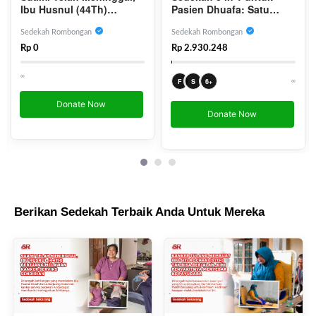
Ibu Husnul (44Th)
Pasien Dhuafa: Satu
Berjuang Melawan
Sedekah, Tiga Ikhtiar
Kanker Serviks Sendirian
Kesembuhan
Sedekah Rombongan
Sedekah Rombongan
Rp 0
Rp 2.930.248
∞
∞
F
S
6+
Donate Now
Donate Now
Berikan Sedekah Terbaik Anda Untuk Mereka