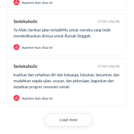
Aaminn-kan doa ini
Selain menyediakan tempat tinggal, Rumah Singgah #SR
juga menyediakan sembako atau bahan makanan untuk
mencukupi kebutuhan pasien dan keluarga yang
Sedekaholic
13 hari yang lalu
mendampingi.
Biaya yang harus dikeluarkan untuk
Ya Allah, berikan jalan terbaikMu untuk mereka yang telah
operasional rumah singgah tentu saja tidak sedikit.
mendedikasikan dirinya untuk Rumah Singgah.
Setidaknya dibutuhkan biaya sebesar Rp 40 juta per
bulan hanya untuk memenuhi kebutuhan pangan mereka.
Aaminn-kan doa ini
Sedekaholic
13 hari yang lalu
kuatkan dan sehatkan diri dan keluarga, luluskan, lancarkan, dan
mudahkan segala ujian, urusan, dan pekerjaan, baguskan dan
tepatkan progres renovasi rumah
Aaminn-kan doa ini
Load more
Foto : salah satu pasien di rumah singgah #SR Bandung