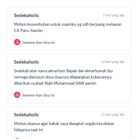
Kapasitas rumah singgah di setiap wilayah berbeda-beda,
mulai dari 5 pasien hingga terbanyak mencapai 30an
Sedekaholic
7 hari yang lalu
pasien.
Rata-rata dalam sebulan rumah singgah kami bisa
Mohon kesembuhan untuk suamiku yg sdh berjuang melawan
menampung hingga 17 pasien per rumah.
CA Paru. Aamiin
Aaminn-kan doa ini
Sedekaholic
10 hari yang lalu
Sedekah atas nama almarhum Bapak dan almarhumah ibu
semoga diampuni dosa doasnya dilapangkan kuburannya
diberikan syafaat Nabi Muhammad SAW aamiin
Aaminn-kan doa ini
Foto : kebersamaan pasien di rumah singgah #SR Jakarta
Pasien yang singgah datang dari beragam usia dan dengan
berbagai keluhan penyakit seperti kanker, tumor, kelainan
Sedekaholic
13 hari yang lalu
jantung, sakit ginjal, patah tulang, dan lainnya. Ada yang
Mohon doanya agar kakak saya diangkat segala kesuliatan
singgah karena menanti jadwal kontrol, kemoterapi,
hidupnya saat ini
operasi, hingga terapi rutin.