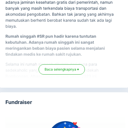
adanya jaminan kesehatan gratis dari pemerintah, namun
banyak yang masih terkendala biaya transportasi dan
akomodasi pengobatan. Bahkan tak jarang yang akhirnya
memutuskan berhenti berobat karena sudah tak ada lagi
biaya.
Rumah singgah #SR pun hadir karena tuntutan
kebutuhan. Adanya rumah singgah ini sangat
meringankan beban biaya pasien selama menjalani
tindakan medis ke rumah sakit rujukan.
Selama ini rumah singgah dikelola dari dana para
sedekaholic yang menitipkannya melalui Sedekah
Baca selengkapnya ▾
Rombongan. Alhamdulillah hingga tahun 2023 ini,
sedekaholic masih mempercayakan Sedekah Rombongan
untuk mengelola 11 rumah singgah yang beroperasi di
seluruh Indonesia, yaitu di Riau, Jakarta, Bandung, Solo,
Semarang, Magetan, Jogjakarta, Surabaya (3), dan
Fundraiser
Malang.