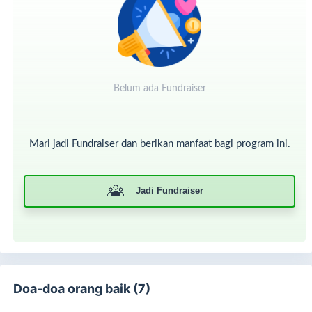
Belum ada Fundraiser
Sayangnya, tidak semua pasien mampu membeli susu
secara rutin.
Mari jadi Fundraiser dan berikan manfaat bagi program ini.
Di Rumah Singgah SR, banyak pasien dari keluarga
prasejahtera yang tinggal untuk menjalani pengobatan di
Jadi Fundraiser
kota besar. Mereka datang dengan segala keterbatasan,
bahkan untuk kebutuhan makan harian pun kadang masih
harus dibantu. Maka untuk membeli susu khusus yang
sesuai kebutuhan medis — seperti susu tinggi protein atau
susu khusus kanker — jadi sesuatu yang berat dan nyaris
mustahil mereka penuhi sendiri.
Doa-doa orang baik (7)