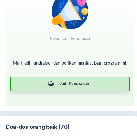
Belum ada Fundraiser
Mari jadi Fundraiser dan berikan manfaat bagi program ini.
Jadi Fundraiser
Rumah Singgah SR
Bukan sekadar tempat tinggal
, rumah singgah kami adalah
ruang aman penuh kehangatan, tempat istirahat yang
nyaman, tempat pasien dhuafa dan pendampingnya
Doa-doa orang baik (70)
memulihkan tenaga, menjalin harapan, dan kembali
berdaya.