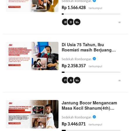
Sedekah Rombongan
Rp 1.566.428
terkumpul
∞
B
D
30+
Di Usia 75 Tahun, Ibu
Roemiati masih Berjuang
Menempuh Perjalanan Jauh
Demi Mengobati Tumor Mata
Sedekah Rombongan
Rp 2.358.357
terkumpul
∞
F
A
30+
Jantung Bocor Mengancam
Masa Kecil Shanum(4th)
Sang Ibu Tak Pernah
Menyerah Mendampinginya
Sedekah Rombongan
Rp 3.446.071
terkumpul