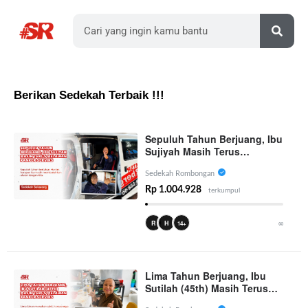
Berikan Sedekah Terbaik !!!
Sepuluh Tahun Berjuang, Ibu
Sujiyah Masih Terus
Melawan Kanker Serviks
Sedekah Rombongan
Rp 1.004.928
terkumpul
∞
R
H
14+
Lima Tahun Berjuang, Ibu
Sutilah (45th) Masih Terus
Melawan Kanker Serviks